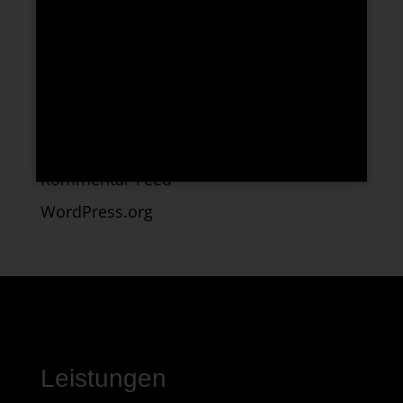
Allgemein
Meta
Anmelden
Eintrags-Feed
Kommentar-Feed
WordPress.org
Leistungen